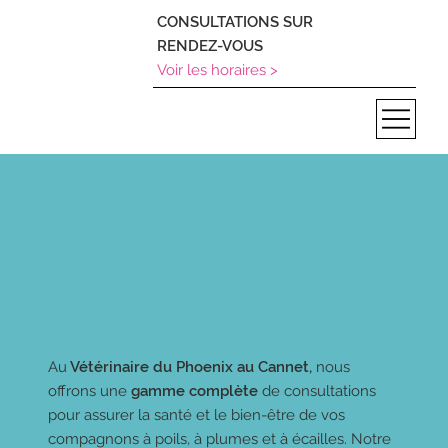
CONSULTATIONS SUR
RENDEZ-VOUS
Voir les horaires >
Au
Vétérinaire du Phoenix au Cannet,
nous
offrons une
gamme complète
de consultations
pour assurer la santé et le bien-être de vos
compagnons à poils, à plumes et à écailles. Notre