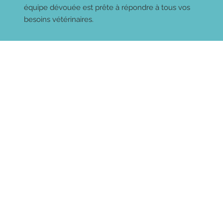
équipe dévouée est prête à répondre à tous vos
besoins vétérinaires.
Consultation de médecine
préventive et pathologique
Nous proposons des consultations de
médecine préventive
et
pathologique
pour
prévenir les maladies et traiter les problèmes
de santé de vos animaux.
Nos services incluent :
Examens de santé réguliers
pour détecter
précocement les problèmes potentiels
Examens complémentaires
: mesure de la
pression artérielle, examen de la qualité
buccale et des oreille avec le video-