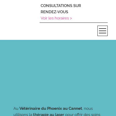
CONSULTATIONS SUR
RENDEZ-VOUS
Voir les horaires >
Au
Vétérinaire du Phoenix au Cannet
, nous
utilisons la
thérapie au laser
pour offrir des soins