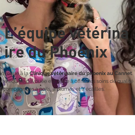
L’équipe vétérina
ire du Phoenix
envenue à la
Clinique vétérinaire du phoenix au
Cannet
.
tre équipe dévouée est prête à offrir des soins de qualité
s compagnons à poils, à plumes et à écailles.