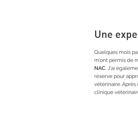
Une exper
Quelques mois pass
m'ont permis de m
NAC
. J'ai égale
réserve pour app
vétérinaire. Après
clinique vétérinai