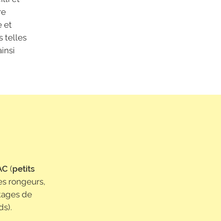
re
e et
 telles
insi
AC
(
petits
es rongeurs,
etages de
ds).