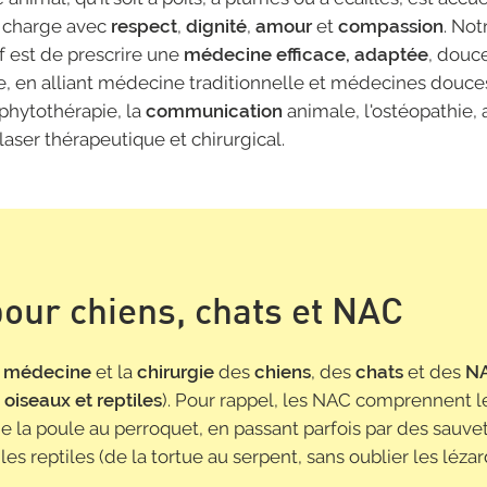
n charge avec
respect
,
dignité
,
amour
et
compassion
. Not
f est de prescrire une
médecine efficace, adaptée
, douc
e, en alliant médecine traditionnelle et médecines douces
 phytothérapie, la
communication
animale, l'ostéopathie, a
laser thérapeutique et chirurgical.
pour chiens, chats et NAC
a
médecine
et la
chirurgie
des
chiens
, des
chats
et des
N
oiseaux et reptiles
). Pour rappel, les NAC comprennent l
de la poule au perroquet, en passant parfois par des sauv
les reptiles (de la tortue au serpent, sans oublier les lézar