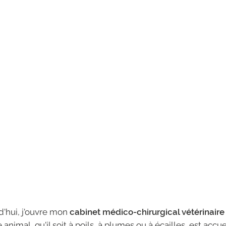
d'hui, j'ouvre mon
cabinet médico-chirurgical vétérinaire
animal, qu'il soit à poils, à plumes ou à écailles, est accuei