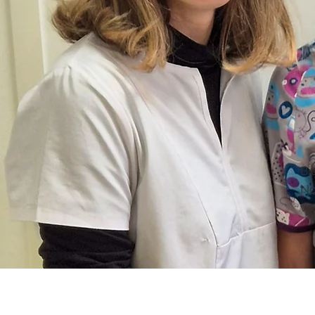
Bi
No
vo